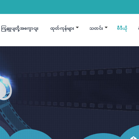
ကြှနျုပျတို့အကွောငျး
ထုတ်ကုန်များ
သတင်း
ဗီဒီယို