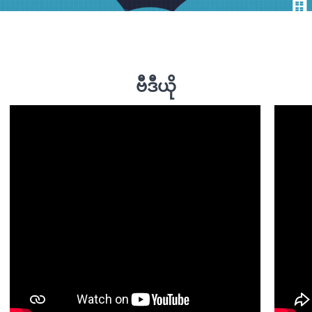
ဗီဒီယို