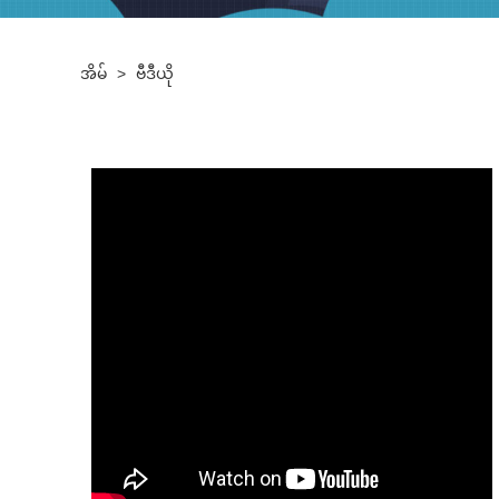
အိမ်
>
ဗီဒီယို