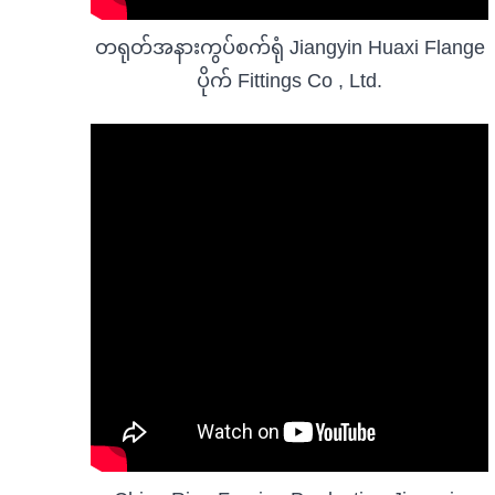
တရုတ်အနားကွပ်စက်ရုံ Jiangyin Huaxi Flange
ပိုက် Fittings Co , Ltd.