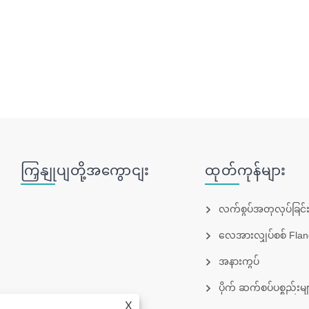
ကြှနျုပျတို့အကွောငျး
ထုတ်ကုန်များ
လက်စွပ်အတုလုပ်ခြင်း
လေအားလျှပ်စစ် Flan
အနားကွပ်
ပိုက် ဆက်စပ်ပစ္စည်းမျ
X