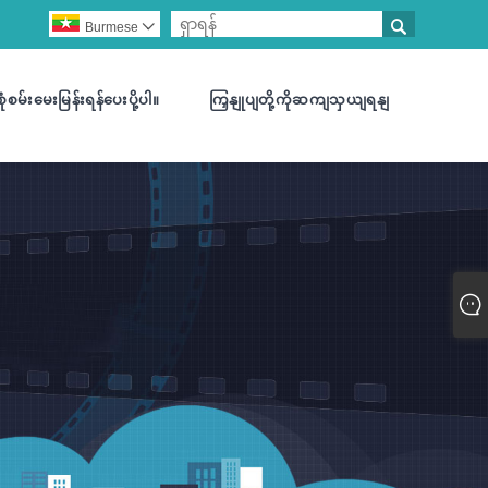

Burmese

စုံစမ်းမေးမြန်းရန်ပေးပို့ပါ။
ကြှနျုပျတို့ကိုဆကျသှယျရနျ