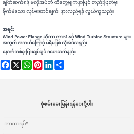
ချိတ်ဆက်ရန် မလိုအပ်ဘဲ ထိတွေ့မျက်နှာပြင် တည်းဖြတ်မှု၊
မိုက်မဲသော လုပ်ဆောင်ချက်၊ နားလည်ရန် လွယ်ကူသည်။
အရင်:
Wind Power Flange ဆိုတာ ဘာလဲ နှင့် Wind Turbine Structure များ
အတွက် အဘယ်ကြောင့် မရှိမဖြစ် လိုအပ်သနည်း
နောက်တစ်ခု:
ပြားချပ်ချပ် ဂဟေဆက်နည်း
Facebook
X
WhatsApp
Pinterest
LinkedIn
Share
စုံစမ်းမေးမြန်းရန်ပေးပို့ပါ။