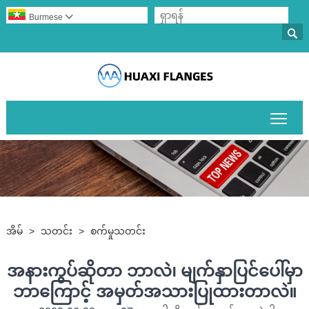
Burmese


ပင်မမ
အိမ်
>
သတင်း
>
စက်မှုသတင်း
အနားကွပ်ဆိုတာ ဘာလဲ၊ မျက်နှာပြင်ပေါ်မှာ
ဘာကြောင့် အမှတ်အသားပြုထားတာလဲ။