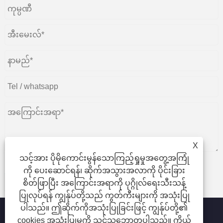
X
သင့်အား ပိုမိုကောင်းမွန်သောကြည့်ရှုမှုအတွေ့အကြုံ
ကို ပေးဆောင်ရန်၊ ဆိုက်အသွားအလာကို ပိုင်းခြား
တင်ပြပါ။
စိတ်ဖြာပြီး အကြောင်းအရာကို ပုဂ္ဂိုလ်ရေးသီးသန့်
ပြုလုပ်ရန် ကျွန်ုပ်တို့သည် ကွတ်ကီးများကို အသုံးပြု
ပါသည်။ ဤဆိုက်ကိုအသုံးပြုခြင်းဖြင့် ကျွန်ုပ်တို့၏
cookies အသုံးပြုမှုကို သင်သဘောတူပါသည်။
ကိုယ်