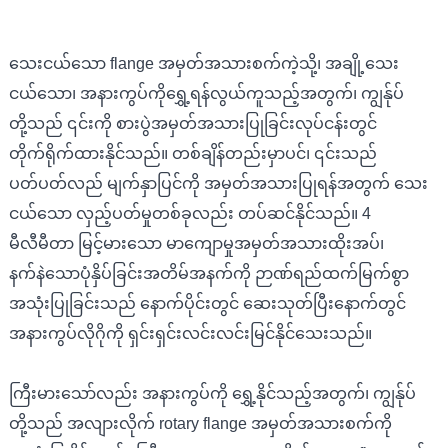
သေးငယ်သော flange အမှတ်အသားစက်ကဲ့သို့၊ အချို့သေး
ငယ်သော၊ အနားကွပ်ကိုရွှေ့ရန်လွယ်ကူသည့်အတွက်၊ ကျွန်ုပ်
တို့သည် ၎င်းကို စားပွဲအမှတ်အသားပြုခြင်းလုပ်ငန်းတွင်
တိုက်ရိုက်ထားနိုင်သည်။ တစ်ချိန်တည်းမှာပင်၊ ၎င်းသည်
ပတ်ပတ်လည် မျက်နှာပြင်ကို အမှတ်အသားပြုရန်အတွက် သေး
ငယ်သော လှည့်ပတ်မှုတစ်ခုလည်း တပ်ဆင်နိုင်သည်။ 4
မီလီမီတာ မြင့်မားသော မာကျောမှုအမှတ်အသားထိုးအပ်၊
နက်နဲသောပုံနှိပ်ခြင်းအတိမ်အနက်ကို ဉာဏ်ရည်ထက်မြက်စွာ
အသုံးပြုခြင်းသည် နောက်ပိုင်းတွင် ဆေးသုတ်ပြီးနောက်တွင်
အနားကွပ်လိုဂိုကို ရှင်းရှင်းလင်းလင်းမြင်နိုင်သေးသည်။
ကြီးမားသော်လည်း အနားကွပ်ကို ရွှေ့နိုင်သည့်အတွက်၊ ကျွန်ုပ်
တို့သည် အလျားလိုက် rotary flange အမှတ်အသားစက်ကို