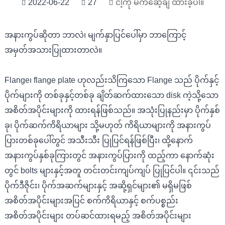
2022-06-22
27
ငါ့ကို မက်ဆေ့ချ် ထားခဲ့ပါ။
အနားကွပ်ဆိုတာ ဘာလဲ၊ မျက်နှာပြင်ပေါ်မှာ ဘာကြောင့်
အမှတ်အသားပြုထားတာလဲ။
Flange၊ flange plate ဟုလည်းသိကြသော Flange သည် ပိုက်နှင့်
ပိုက်များကို တစ်ခုနှင့်တစ်ခု ချိတ်ဆက်ထားသော disk ကဲ့သို့သော
အစိတ်အပိုင်းများကို ထားရန်ဖြစ်သည်။ အသုံးပြုနည်းမှာ ပိုက်နှစ်
ခု၊ ပိုက်ဆက်ကိရိယာများ သို့မဟုတ် ကိရိယာများကို အနားကွပ်
ပြားတစ်ခုပေါ်တွင် အသီးသီး ပြုပြင်ရန်ဖြစ်ပြီး၊ ထို့နောက်
အနားကွပ်နှစ်ခုကြားတွင် အနားကွပ်ပြားကို ထည့်ကာ နောက်ဆုံး
တွင် bolts များနှင့်အတူ တင်းတင်းကျပ်ကျပ် ပြုပြင်ပါ။ ၎င်းသည်
ပိုက်ဒီဇိုင်း၊ ပိုက်အဆက်များနှင့် အဆို့ရှင်များ၏ မရှိမဖြစ်
အစိတ်အပိုင်းများအပြင် စက်ကိရိယာနှင့် စက်ပစ္စည်း
အစိတ်အပိုင်းများ တပ်ဆင်ထားရမည့် အစိတ်အပိုင်းများ