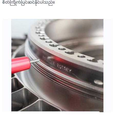
စိတ်ကြိုက်ပြင်ဆင်နိုင်ပါသည်။