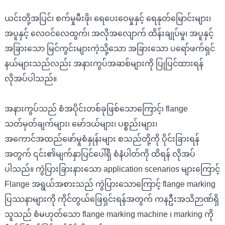
ယင်းတို့အပြင်၊ စက်မှုမီးဖို၊ ရေပေးဝေမှုနှင့် ရေနုတ်မြောင်းများ၊
အပူနှင့် လေဝင်လေထွက်၊ အလိုအလျောက် ထိန်းချုပ်မှု၊ အပူနှင့်
အခြားသော မြင်ကွင်းများကဲ့သို့သော အခြားသော ပရော်ဖက်ရှင်
နယ်များသည်လည်း အနားကွပ်အဆစ်များကို ပြုပြင်ထားရန်
လိုအပ်ပါသည်။
အနားကွပ်သည် စံအပိုင်းတစ်ခုဖြစ်သောကြောင့်၊ flange
သတ်မှတ်ချက်များ၊ မော်ဒယ်များ၊ ပစ္စည်းများ၊
အကောင်အထည်ဖော်မှုစံနှုန်းများ စသည်တို့ကို ပိုင်းခြားရန်
အတွက် ၎င်း၏မျက်နှာပြင်ပေါ်ရှိ စံနံပါတ်ကို ထိရန် လိုအပ်
ပါသည်။ ကွဲပြားခြားနားသော application scenarios များကြောင့်
Flange အရွယ်အစားသည် ကွဲပြားသောကြောင့် flange marking
ပြဿနာများကို ကိုင်တွယ်ဖြေရှင်းရန်အတွက် ကနဦးအသိဉာဏ်ရှိ
သူသည် စံမဟုတ်သော flange marking machine ၊ marking ကို