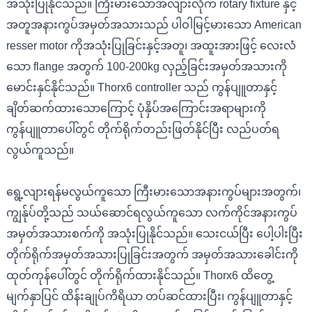
အသုံးပြုနိုင်သည်။ ကြီးမားသောအလျားလိုက် rotary fixture နှင့်
အတူအနားကွပ်အမှတ်အသားသည် ပါဝါမြင့်မားသော American
resser motor ကိုအသုံးပြုခြင်းနှင့်အတူ၊ အထူးအားဖြင့် လေးလံ
သော flange အတွက် 100-200kg လှည့်ခြင်းအမှတ်အသားကို
မောင်းနှင်နိုင်သည်။ Thorx6 controller သည် ကွန်ပျူတာနှင့်
ချိတ်ဆက်ထားသောကြောင့် ပုံနှိပ်အကြောင်းအရာများကို
ကွန်ပျူတာပေါ်တွင် တိုက်ရိုက်တည်းဖြတ်နိုင်ပြီး လည်ပတ်ရ
လွယ်ကူသည်။
ရွေ့လျားရန်မလွယ်ကူသော ကြီးမားသောအနားကွပ်များအတွက်၊
ကျွန်ုပ်တို့သည် သယ်ဆောင်ရလွယ်ကူသော လက်ကိုင်အနားကွပ်
အမှတ်အသားစက်ကို အသုံးပြုနိုင်သည်။ သေးငယ်ပြီး ပေါ့ပါးပြီး
တိုက်ရိုက်အမှတ်အသားပြုခြင်းအတွက် အမှတ်အသားခေါင်းကို
ထုတ်ကုန်ပေါ်တွင် တိုက်ရိုက်ထားနိုင်သည်။ Thorx6 ထိတွေ့
မျက်နှာပြင် ထိန်းချုပ်ကိရိယာ တပ်ဆင်ထားပြီး၊ ကွန်ပျူတာနှင့်