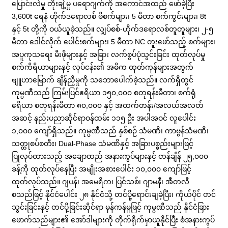
ပြောင်းလဲမှု တိုးချဲ့မှု ပရောဂျက်ကို အကောင်အထည် ဖော်ခဲ့ပြီး
3,600t ရေနံ ဟိုက်ဒရောလစ် ဖိစက်များ၊ 5 မီတာ စက်ကွင်းများ၊ 8t
နှင့် 5t တို့ကို ဝယ်ယူခဲ့သည်။ လျှပ်စစ်-ဟိုက်ဒရောလစ်တူတူများ၊ ၂-၅
မီတာ ဒေါင်လိုက် ပေါင်းစက်များ၊ 5 မီတာ NC တူးဖော်သည့် စက်များ၊
အပူကုသရေး မီးဖိုများနှင့် အခြား လက်စွပ်ပုံသွင်းခြင်း ထုတ်လုပ်မှု
စက်ကိရိယာများနှင့် လုပ်ငန်း၏ အဓိက ထုတ်ကုန်များအတွက်
ဗျူဟာမြောက် ချိန်ညှိမှုကို သဘောပေါက်ခဲ့သည်။ လက်ရှိတွင်
ကုမ္ပဏီသည် ကြမ်းပြင်ဧရိယာ ၁၅၀,၀၀၀ စတုရန်းမီတာ၊ စက်ရုံ
ဧရိယာ စတုရန်းမီတာ ၈၀,၀၀၀ နှင့် အထက်တန်း/အလယ်အလတ်
အဆင့် နည်းပညာဆိုင်ရာဝန်ထမ်း ၁၁၅ ဦး အပါအဝင် လူပေါင်း
၁,၀၀၀ ကျော်ရှိသည်။ ကုမ္ပဏီသည် နှစ်စဉ် သံမဏိ၊ ကာဗွန်သံမဏိ၊
သတ္တုစပ်စတီး၊ Dual-Phase သံမဏိနှင့် အခြားပစ္စည်းများဖြင့်
ပြုလုပ်ထားသည့် အချောထည် အနားကွပ်များနှင့် တန်ချိန် ၂၅,၀၀၀
ခန့်ကို ထုတ်လုပ်နေပြီး အမျိုးအစားပေါင်း ၁၀,၀၀၀ ကျော်ဖြင့်
ထုတ်လုပ်သည်။ ဂျပန်၊ အမေရိက၊ ပြင်သစ်၊ ဂျာမနီ၊ အီတလီ
စသည်ဖြင့် နိုင်ငံပေါင်း ၂၈ နိုင်ငံသို့ တင်ပို့ရောင်းချခဲ့ပြီး၊ ကိုယ်ပိုင် တင်
သွင်းခြင်းနှင့် တင်ပို့ခြင်းဆိုင်ရာ မှန်ကန်မှုဖြင့် ကုမ္ပဏီသည် နိုင်ငံခြား
ဖောက်သည်များ၏ အော်ဒါများကို တိုက်ရိုက်မှာယူနိုင်ပြီး စံအနားကွပ်