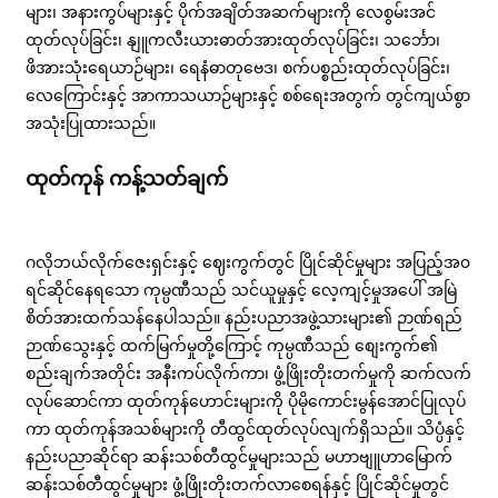
များ၊ အနားကွပ်များနှင့် ပိုက်အချိတ်အဆက်များကို လေစွမ်းအင်
ထုတ်လုပ်ခြင်း၊ နျူကလီးယားဓာတ်အားထုတ်လုပ်ခြင်း၊ သင်္ဘော၊
ဖိအားသုံးရေယာဉ်များ၊ ရေနံဓာတုဗေဒ၊ စက်ပစ္စည်းထုတ်လုပ်ခြင်း၊
လေကြောင်းနှင့် အာကာသယာဉ်များနှင့် စစ်ရေးအတွက် တွင်ကျယ်စွာ
အသုံးပြုထားသည်။
ထုတ်ကုန် ကန့်သတ်ချက်
ဂလိုဘယ်လိုက်ဇေးရှင်းနှင့် ဈေးကွက်တွင် ပြိုင်ဆိုင်မှုများ အပြည့်အ၀
ရင်ဆိုင်နေရသော ကုမ္ပဏီသည် သင်ယူမှုနှင့် လေ့ကျင့်မှုအပေါ် အမြဲ
စိတ်အားထက်သန်နေပါသည်။ နည်းပညာအဖွဲ့သားများ၏ ဉာဏ်ရည်
ဉာဏ်သွေးနှင့် ထက်မြက်မှုတို့ကြောင့် ကုမ္ပဏီသည် စျေးကွက်၏
စည်းချက်အတိုင်း အနီးကပ်လိုက်ကာ၊ ဖွံ့ဖြိုးတိုးတက်မှုကို ဆက်လက်
လုပ်ဆောင်ကာ ထုတ်ကုန်ဟောင်းများကို ပိုမိုကောင်းမွန်အောင်ပြုလုပ်
ကာ ထုတ်ကုန်အသစ်များကို တီထွင်ထုတ်လုပ်လျက်ရှိသည်။ သိပ္ပံနှင့်
နည်းပညာဆိုင်ရာ ဆန်းသစ်တီထွင်မှုများသည် မဟာဗျူဟာမြောက်
ဆန်းသစ်တီထွင်မှုများ ဖွံ့ဖြိုးတိုးတက်လာစေရန်နှင့် ပြိုင်ဆိုင်မှုတွင်