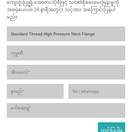
ကျေးဇူးပြု၍ အောက်ပါပုံစံဖြင့် သင်၏စုံစမ်းမေးမြန်းမှုကို
အခမဲ့ပေးပါ။ 24 နာရီအတွင်း သင့်အား အကြောင်းပြန်ပါ
မည်။