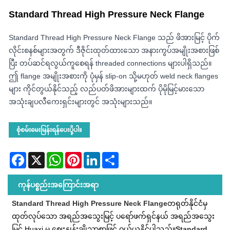
Standard Thread High Pressure Neck Flange
Standard Thread High Pressure Neck Flange သည် ဖိအားမြင့် ပိုက်
လိုင်းစနစ်များအတွက် ဒီဇိုင်းထုတ်ထားသော အနားကွပ်အမျိုးအစားဖြစ်
ပြီး တပ်ဆင်ရလွယ်ကူစေရန် threaded connections များပါရှိသည်။
ဤ flange အမျိုးအစားကို ပုံမှန် slip-on သို့မဟုတ် weld neck flanges
များ ကိုင်တွယ်နိုင်သည့် လည်ပတ်ဖိအားများထက် ပိုမိုမြင့်မားသော
အသုံးချပလီကေးရှင်းများတွင် အသုံးများသည်။
စုံစမ်းမေးမြန်းရန်ပေးပို့ပါ။
Facebook
X
WhatsApp
Pinterest
LinkedIn
Share
ကုန်ပစ္စည်းအကြောင်းအရာ
Standard Thread High Pressure Neck Flange
တရုတ်နိုင်ငံမှ
ထုတ်လုပ်သော အရည်အသွေးမြင့် ပရော်ဖက်ရှင်နယ် အရည်အသွေး
မြင့် Huaxi မှ ဈေးနှုန်းချိုသာစွာဖြင့် ဝယ်ယူနိုင်ပါသည်။
Standard