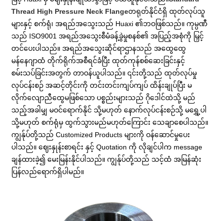
Thread High Pressure Neck Flange
တရုတ်နိုင်ငံရှိ ထုတ်လုပ်သူ
များနှင့် စက်ရုံ၊ အရည်အသွေးသည် Huaxi ၏ဘဝဖြစ်သည်။ ကုမ္ပဏီ
သည် ISO9001 အရည်အသွေးစီမံခန့်ခွဲမှုစနစ်၏ အပြည့်အစုံကို မြှင့်
တင်ပေးပါသည်။ အရည်အသွေးဆိုင်ရာဌာနသည် အထွေထွေ
မန်နေဂျာထံ တိုက်ရိုက်အစီရင်ခံပြီး ထုတ်ကုန်စစ်ဆေးခြင်းနှင့်
စမ်းသပ်ခြင်းအတွက် တာဝန်ယူပါသည်။ ၎င်းတို့သည် ထုတ်လုပ်မှု
လုပ်ငန်းစဉ် အဆင့်တိုင်းကို တင်းတင်းကျပ်ကျပ် ထိန်းချုပ်ပြီး မ
လိုက်လျောညီထွေမဖြစ်သော ပစ္စည်းများသည် ဂိုဒေါင်ထဲသို့ မည်
သည့်အခါမျှ မဝင်ရောက်နိုင် သို့မဟုတ် နောက်လုပ်ငန်းစဉ်သို့ မရွှေ့ပါ
သို့မဟုတ် စက်ရုံမှ ထွက်သွားမည်မဟုတ်ကြောင်း သေချာစေပါသည်။
ကျွန်ုပ်တို့သည် Customized Products များကို ဝန်ဆောင်မှုပေး
ပါသည်။ ဈေးနှုန်းစာရင်း နှင့် Quotation ကို လိုချင်ပါက message
ချန်ထားခဲ့၍ မေးမြန်းနိုင်ပါသည်။ ကျွန်ုပ်တို့သည် သင့်ထံ အမြန်ဆုံး
ပြန်လည်ရောက်ရှိပါမည်။