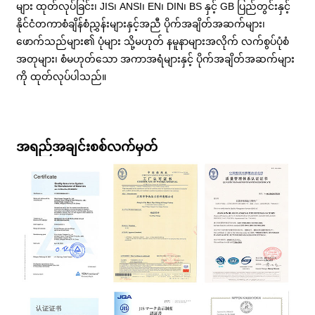
များ ထုတ်လုပ်ခြင်း၊ JIS၊ ANSI၊ EN၊ DIN၊ BS နှင့် GB ပြည်တွင်းနှင့်
နိုင်ငံတကာစံချိန်စံညွှန်းများနှင့်အညီ ပိုက်အချိတ်အဆက်များ၊
ဖောက်သည်များ၏ ပုံများ သို့မဟုတ် နမူနာများအလိုက် လက်စွပ်ပုံစံ
အတုများ၊ စံမဟုတ်သော အကာအရံများနှင့် ပိုက်အချိတ်အဆက်များ
ကို ထုတ်လုပ်ပါသည်။
အရည်အချင်းစစ်လက်မှတ်