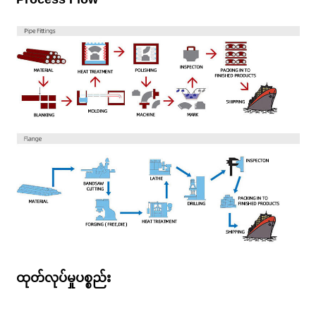
ထုတ်လုပ်မှုပစ္စည်း