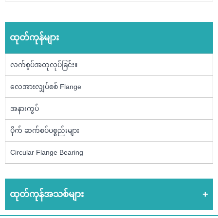
ထုတ်ကုန်များ
လက်စွပ်အတုလုပ်ခြင်း။
လေအားလျှပ်စစ် Flange
အနားကွပ်
ပိုက် ဆက်စပ်ပစ္စည်းများ
Circular Flange Bearing
ထုတ်ကုန်အသစ်များ