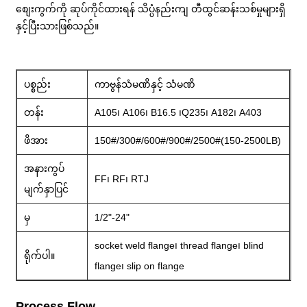
စျေးကွက်ကို ဆုပ်ကိုင်ထားရန် သိပ္ပံနည်းကျ တီထွင်ဆန်းသစ်မှုများရှိ
နှင့်ပြီးသားဖြစ်သည်။
ပစ္စည်း
ကာဗွန်သံမဏိနှင့် သံမဏိ
တန်း
A105၊ A106၊ B16.5 ၊Q235၊ A182၊ A403
ဖိအား
150#/300#/600#/900#/2500#(150-2500LB)
အနားကွပ်
FF၊ RF၊ RTJ
မျက်နှာပြင်
မှ
1/2"-24"
socket weld flange၊ thread flange၊ blind
ရိုက်ပါ။
flange၊ slip on flange
Process Flow