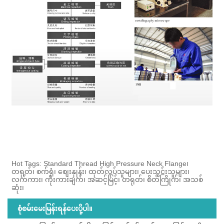
Hot Tags: Standard Thread High Pressure Neck Flange၊
တရုတ်၊ စက်ရုံ၊ စျေးနှုန်း၊ ထုတ်လုပ်သူများ၊ ပေးသွင်းသူများ၊
လက်ကား၊ ကိုးကားချက်၊ အဆင့်မြင့်၊ တရုတ်၊ စိတ်ကြိုက်၊ အသစ်
ဆုံး၊
စုံစမ်းမေးမြန်းရန်ပေးပို့ပါ။