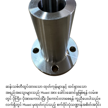
ဆန်းသစ်တီထွင်ထားသော ထုတ်ကုန်များနှင့် ထင်ရှားသော
အရည်အသွေးများသည် Huaxi အား ခေါင်းဆောင်မှုဖြစ်ရန် လမ်းစ
တွင် ပိုကြီး၊ ပိုအားကောင်းပြီး ပိုကောင်းလာစေရန် ကူညီပေးပါသည်။
လက်ရှိတွင် Huaxi မှထုတ်လုပ်သည့် စက်ဝိုင်းပုံသဏ္ဍာန်အစိတ်အပိုင်း